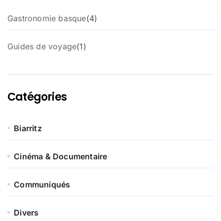
4
Gastronomie basque
4
p
r
1
Guides de voyage
1
o
p
d
r
u
o
i
d
t
Catégories
u
s
i
t
Biarritz
Cinéma & Documentaire
Communiqués
Divers