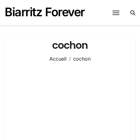
Passer
Biarritz Forever
au
contenu
cochon
Accueil
cochon