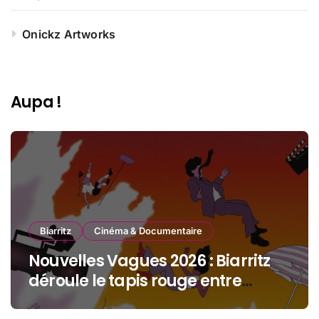
Onickz Artworks
Aupa !
Biarritz
Cinéma & Documentaire
Nouvelles Vagues 2026 : Biarritz
déroule le tapis rouge entre
océan, jeunesse et cinéma