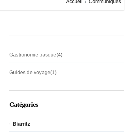
Accueil
Communiqués
4
Gastronomie basque
4
p
r
1
Guides de voyage
1
o
p
d
r
u
o
i
d
t
Catégories
u
s
i
t
Biarritz