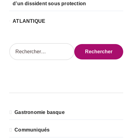
d’un dissident sous protection
ATLANTIQUE
R
e
c
h
e
r
c
h
e
r
Gastronomie basque
:
Communiqués