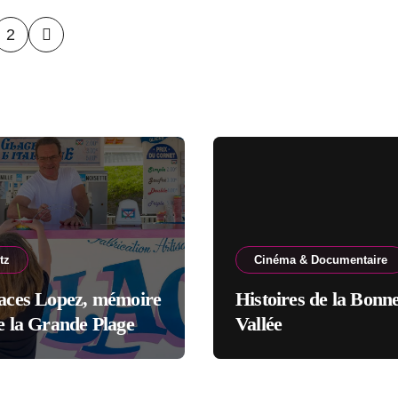
ination
2
lications
tz
Cinéma & Documentaire
laces Lopez, mémoire
Histoires de la Bonn
e la Grande Plage
Vallée