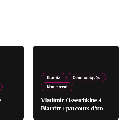
Biarritz
Communiqués
Non classé
e
Vladimir Ossetchkine à
Biarritz : parcours d’un
dissident sous protection