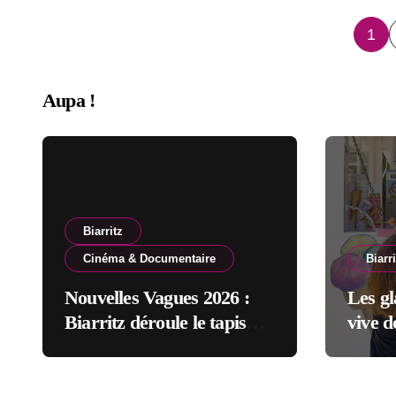
Pag
1
des
Aupa !
pub
Biarritz
Cinéma & Documentaire
Biarri
Nouvelles Vagues 2026 :
Les g
Biarritz déroule le tapis
vive d
rouge entre océan,
jeunesse et cinéma