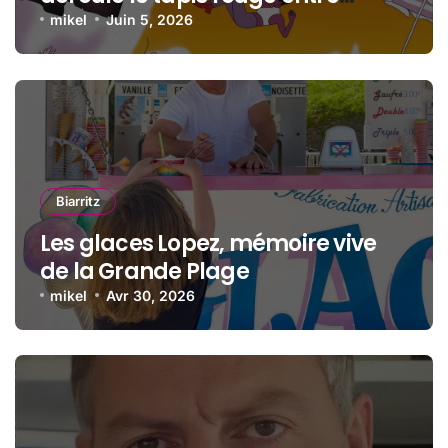
océan, jeunesse et cinéma
mikel
Juin 5, 2026
Biarritz
Les glaces Lopez, mémoire vive
de la Grande Plage
mikel
Avr 30, 2026