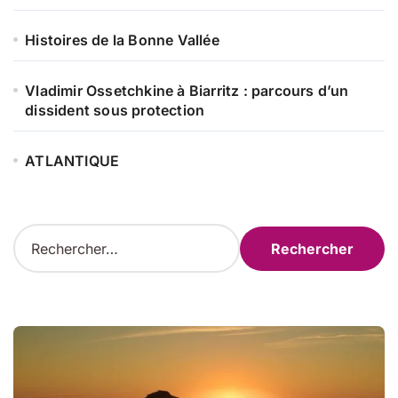
Histoires de la Bonne Vallée
Vladimir Ossetchkine à Biarritz : parcours d’un
dissident sous protection
ATLANTIQUE
R
e
c
h
e
r
c
h
e