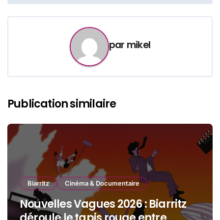
de
l’article
par
mikel
Publication similaire
Biarritz
Cinéma & Documentaire
Nouvelles Vagues 2026 : Biarritz
déroule le tapis rouge entre