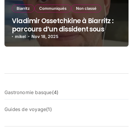
Biarritz
Communiqués
Non classé
Vladimir Ossetchkine à Biarritz :
parcours d’un dissident sous
protection
mikel
Nov 18, 2025
4
Gastronomie basque
4
p
r
1
Guides de voyage
1
o
p
d
r
u
o
i