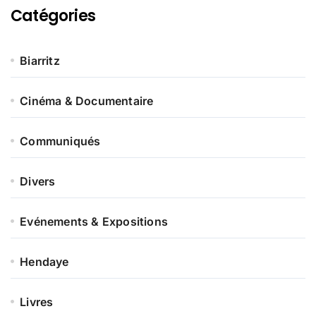
d
t
Catégories
u
s
i
t
Biarritz
Cinéma & Documentaire
Communiqués
Divers
Evénements & Expositions
Hendaye
Livres