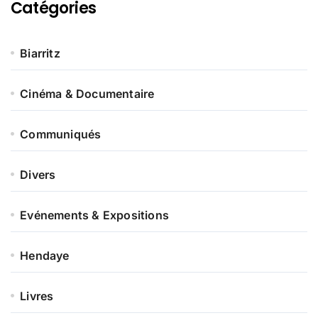
t
Catégories
u
s
i
t
Biarritz
Cinéma & Documentaire
Communiqués
Divers
Evénements & Expositions
Hendaye
Livres