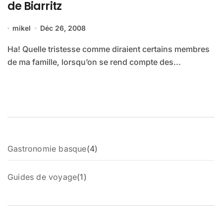
de Biarritz
mikel
Déc 26, 2008
Ha! Quelle tristesse comme diraient certains membres
de ma famille, lorsqu’on se rend compte des...
4
Gastronomie basque
4
p
r
1
Guides de voyage
1
o
p
d
r
u
o
i
d