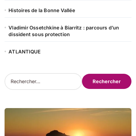
Histoires de la Bonne Vallée
Vladimir Ossetchkine à Biarritz : parcours d’un
dissident sous protection
ATLANTIQUE
R
e
c
h
e
r
c
h
e