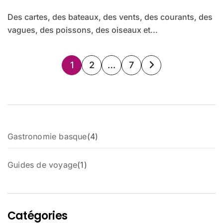
Des cartes, des bateaux, des vents, des courants, des
vagues, des poissons, des oiseaux et...
Pagination
1
2
…
7
des
publications
4
Gastronomie basque
4
p
r
1
Guides de voyage
1
o
p
d
r
u
o
i
d
t
Catégories
u