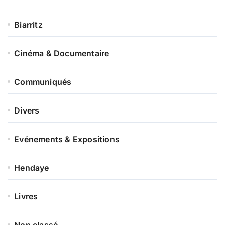
s
i
t
Biarritz
Cinéma & Documentaire
Communiqués
Divers
Evénements & Expositions
Hendaye
Livres