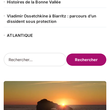
Histoires de la Bonne Vallée
Vladimir Ossetchkine à Biarritz : parcours d’un
dissident sous protection
ATLANTIQUE
R
e
c
h
e
r
c
h
e
r