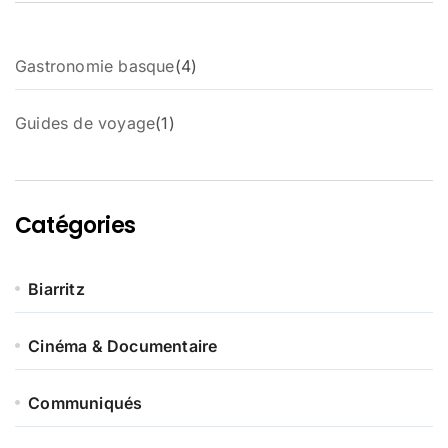
4
Gastronomie basque
4
p
r
1
Guides de voyage
1
o
p
d
r
u
o
i
d
t
Catégories
u
s
i
t
Biarritz
Cinéma & Documentaire
Communiqués