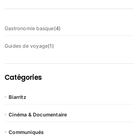
4
Gastronomie basque
4
p
r
1
Guides de voyage
1
o
p
d
r
u
o
i
d
t
Catégories
u
s
i
t
Biarritz
Cinéma & Documentaire
Communiqués