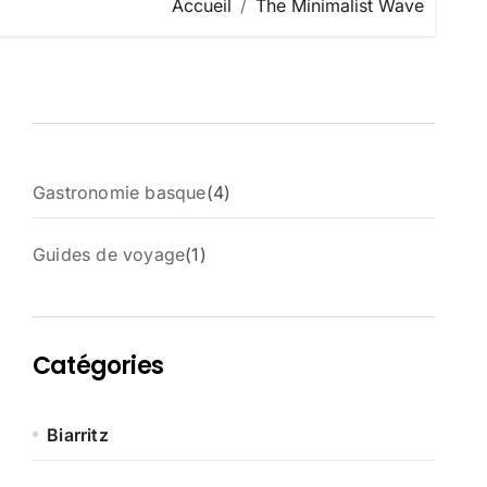
Accueil
The Minimalist Wave
4
Gastronomie basque
4
p
r
1
Guides de voyage
1
o
p
d
r
u
o
i
d
t
Catégories
u
s
i
t
Biarritz