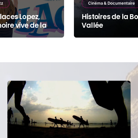
tz
Cinéma & Documentaire
laces Lopez,
Histoires de la B
ire vive de la
Vallée
de Plage