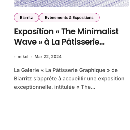
Biarritz
Evénements & Expositions
Exposition « The Minimalist
Wave » à La Pâtisserie
Graphique Biarritz : Une
mikel
Mar 22, 2024
Plongée dans l’Univers du
La Galerie « La Pâtisserie Graphique » de
Surf Minimaliste
Biarritz s’apprête à accueillir une exposition
exceptionnelle, intitulée « The...