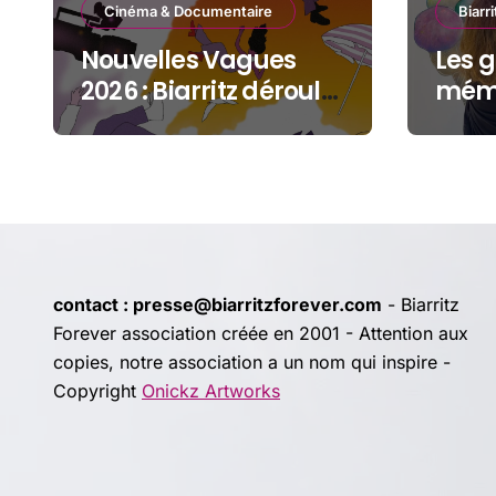
Cinéma & Documentaire
Biarri
Nouvelles Vagues
Les g
2026 : Biarritz déroule
mémo
le tapis rouge entre
Gran
océan, jeunesse et
cinéma
contact : presse@biarritzforever.com
- Biarritz
Forever association créée en 2001 - Attention aux
copies, notre association a un nom qui inspire -
Copyright
Onickz Artworks