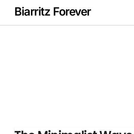
Passer
Biarritz Forever
au
contenu