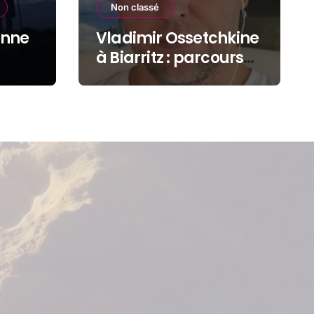
Non classé
onne
Vladimir Ossetchkine
à Biarritz : parcours
d’un dissident sous
protection