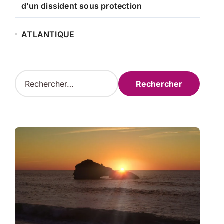
d’un dissident sous protection
ATLANTIQUE
R
e
c
h
e
r
c
h
e
r
: