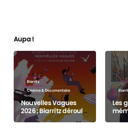
Aupa !
Biarritz
Cinéma & Documentaire
Biarri
Nouvelles Vagues
Les g
2026 : Biarritz déroule
mémo
le tapis rouge entre
Gran
océan, jeunesse et