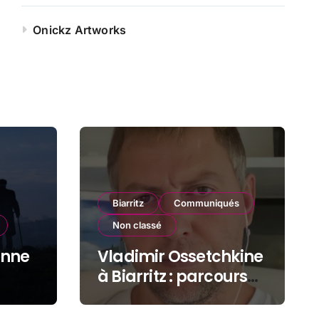
Onickz Artworks
Biarritz
Communiqués
Non classé
onne
Vladimir Ossetchkine
à Biarritz : parcours
d’un dissident sous
protection