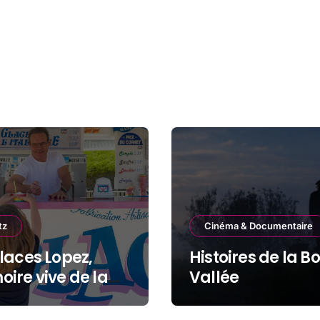
tz
Cinéma & Documentaire
laces Lopez,
Histoires de la B
ire vive de la
Vallée
de Plage