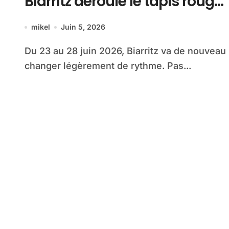
Biarritz déroule le tapis rouge
entre océan, jeunesse et
mikel
Juin 5, 2026
cinéma
Du 23 au 28 juin 2026, Biarritz va de nouveau
changer légèrement de rythme. Pas...