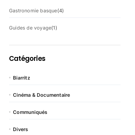
4
Gastronomie basque
4
p
r
1
Guides de voyage
1
o
p
d
r
u
o
i
d
t
Catégories
u
s
i
t
Biarritz
Cinéma & Documentaire
Communiqués
Divers