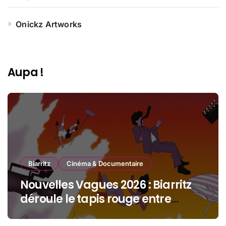
Onickz Artworks
Aupa !
Biarritz
Cinéma & Documentaire
Nouvelles Vagues 2026 : Biarritz
déroule le tapis rouge entre
océan, jeunesse et cinéma