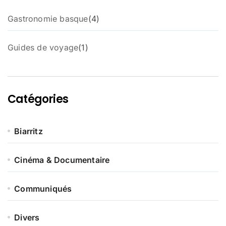
4
Gastronomie basque
4
p
r
1
Guides de voyage
1
o
p
d
r
u
o
i
d
t
Catégories
u
s
i
t
Biarritz
Cinéma & Documentaire
Communiqués
Divers