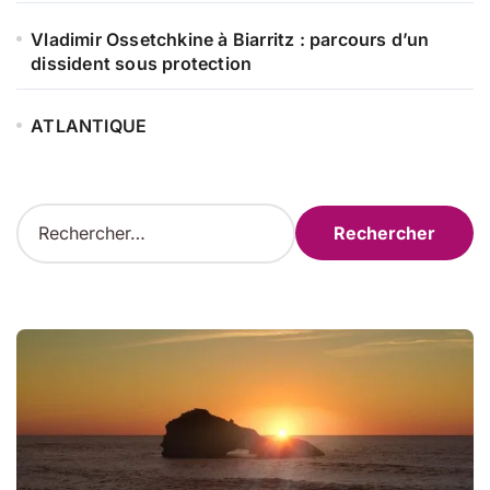
Vladimir Ossetchkine à Biarritz : parcours d’un
dissident sous protection
ATLANTIQUE
R
e
c
h
e
r
c
h
e
r
: