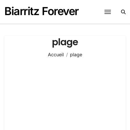
Passer
Biarritz Forever
au
contenu
plage
Accueil
plage