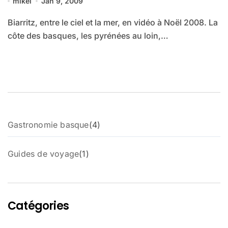
mikel
Jan 9, 2009
Biarritz, entre le ciel et la mer, en vidéo à Noël 2008. La
côte des basques, les pyrénées au loin,…
4
Gastronomie basque
4
p
r
1
Guides de voyage
1
o
p
d
r
u
o
i
d
t
Catégories
u
s
i