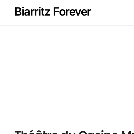
Passer
Biarritz Forever
au
contenu