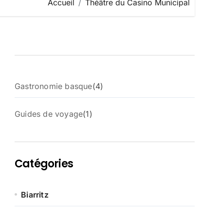
Accueil
Théâtre du Casino Municipal
4
Gastronomie basque
4
p
r
1
Guides de voyage
1
o
p
d
r
u
o
i
d
t
Catégories
u
s
i
t
Biarritz