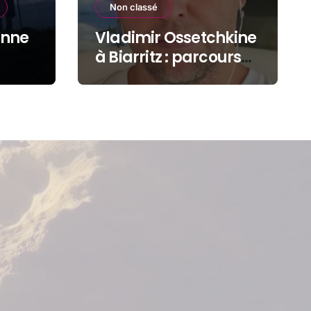
Non classé
onne
Vladimir Ossetchkine
à Biarritz : parcours
d’un dissident sous
protection