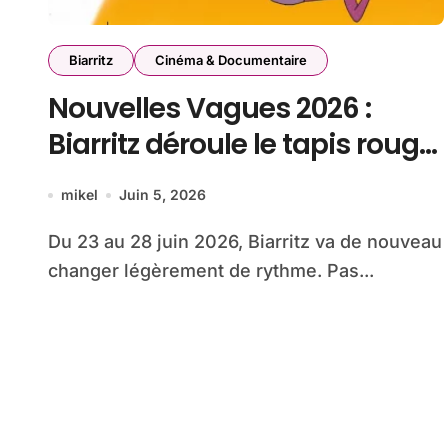
Biarritz
Cinéma & Documentaire
Nouvelles Vagues 2026 :
Biarritz déroule le tapis rouge
entre océan, jeunesse et
mikel
Juin 5, 2026
cinéma
Du 23 au 28 juin 2026, Biarritz va de nouveau
changer légèrement de rythme. Pas...