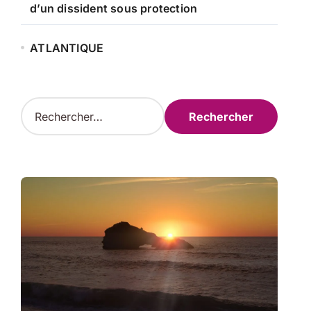
d’un dissident sous protection
ATLANTIQUE
R
e
c
h
e
r
c
h
e
r
: