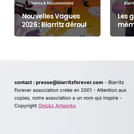
Cinéma & Documentaire
Biarri
Nouvelles Vagues
Les g
2026 : Biarritz déroule
mémo
le tapis rouge entre
Gran
océan, jeunesse et
cinéma
contact : presse@biarritzforever.com
- Biarritz
Forever association créée en 2001 - Attention aux
copies, notre association a un nom qui inspire -
Copyright
Onickz Artworks