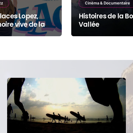
tz
Cinéma & Documentaire
laces Lopez,
Histoires de la B
ire vive de la
Vallée
de Plage