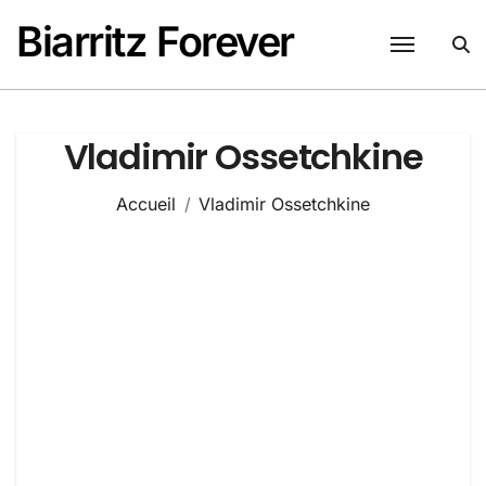
Passer
Biarritz Forever
au
contenu
Vladimir Ossetchkine
Accueil
Vladimir Ossetchkine