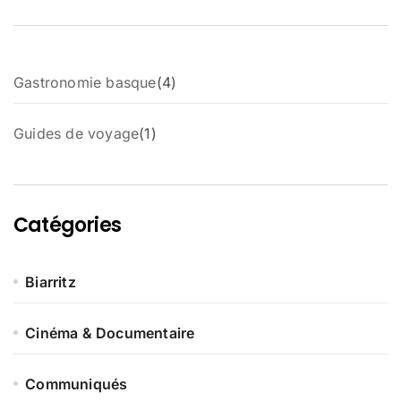
4
Gastronomie basque
4
p
r
1
Guides de voyage
1
o
p
d
r
u
o
i
d
t
Catégories
u
s
i
t
Biarritz
Cinéma & Documentaire
Communiqués