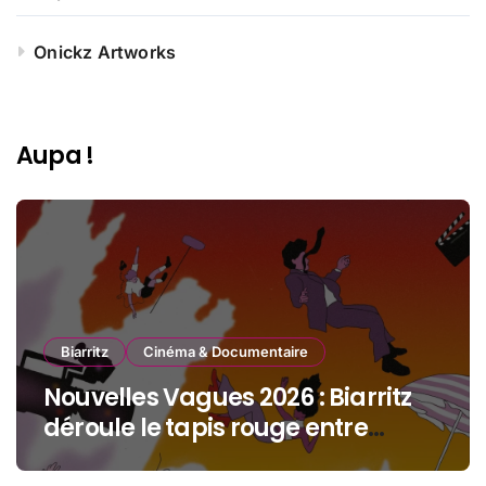
Onickz Artworks
Aupa !
Biarritz
Cinéma & Documentaire
Nouvelles Vagues 2026 : Biarritz
déroule le tapis rouge entre
océan, jeunesse et cinéma