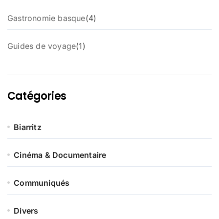
4
Gastronomie basque
4
p
r
1
Guides de voyage
1
o
p
d
r
u
o
i
d
t
Catégories
u
s
i
t
Biarritz
Cinéma & Documentaire
Communiqués
Divers