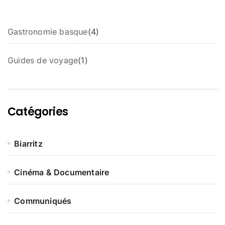
4
Gastronomie basque
4
p
r
1
Guides de voyage
1
o
p
d
r
u
o
i
d
t
Catégories
u
s
i
t
Biarritz
Cinéma & Documentaire
Communiqués