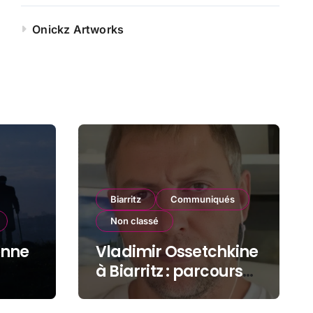
Onickz Artworks
Biarritz
Communiqués
Non classé
onne
Vladimir Ossetchkine
à Biarritz : parcours
d’un dissident sous
protection