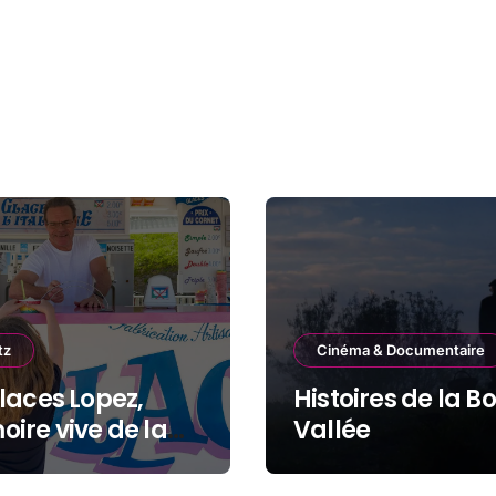
tz
Cinéma & Documentaire
laces Lopez,
Histoires de la B
ire vive de la
Vallée
de Plage