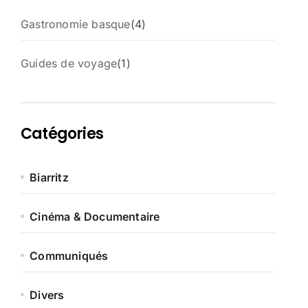
4
Gastronomie basque
4
p
r
1
Guides de voyage
1
o
p
d
r
u
o
i
d
t
Catégories
u
s
i
t
Biarritz
Cinéma & Documentaire
Communiqués
Divers