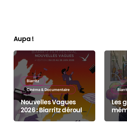
Aupa !
Biarritz
Cinéma & Documentaire
Biarri
Nouvelles Vagues
Les g
2026 : Biarritz déroule
mémo
le tapis rouge entre
Gran
océan, jeunesse et