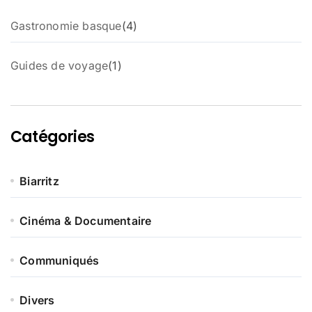
4
Gastronomie basque
4
p
r
1
Guides de voyage
1
o
p
d
r
u
o
i
d
t
Catégories
u
s
i
t
Biarritz
Cinéma & Documentaire
Communiqués
Divers