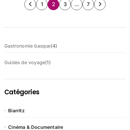
Pagination
1
2
3
…
7
des
publications
4
Gastronomie basque
4
p
r
1
Guides de voyage
1
o
p
d
r
u
o
i
d
t
Catégories
u
s
i
t
Biarritz
Cinéma & Documentaire