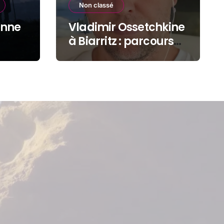
Non classé
onne
Vladimir Ossetchkine
à Biarritz : parcours
d’un dissident sous
protection