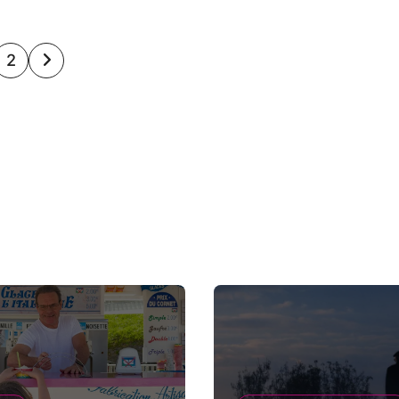
gination
2
s
lications