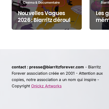
Cinéma & Documentaire
Biarri
Nouvelles Vagues
Les g
2026 : Biarritz déroule
mémo
le tapis rouge entre
Gran
océan, jeunesse et
cinéma
contact : presse@biarritzforever.com
- Biarritz
Forever association créée en 2001 - Attention aux
copies, notre association a un nom qui inspire -
Copyright
Onickz Artworks