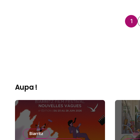
Pa
1
de
pub
Aupa !
Biarritz