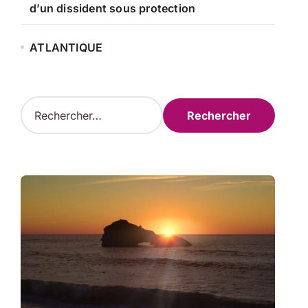
d’un dissident sous protection
ATLANTIQUE
R
e
c
h
e
r
c
h
e
r
: